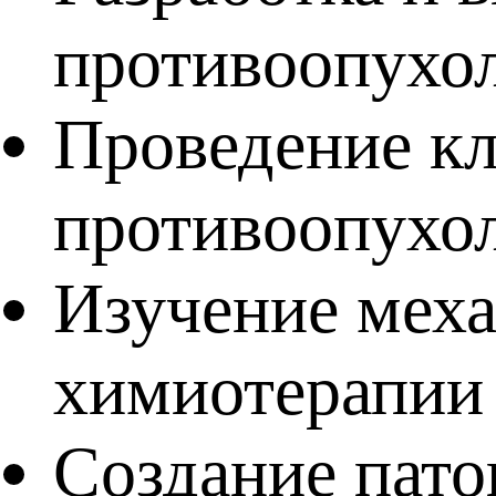
противоопухол
Проведение к
противоопухол
Изучение мех
химиотерапии 
Создание пато