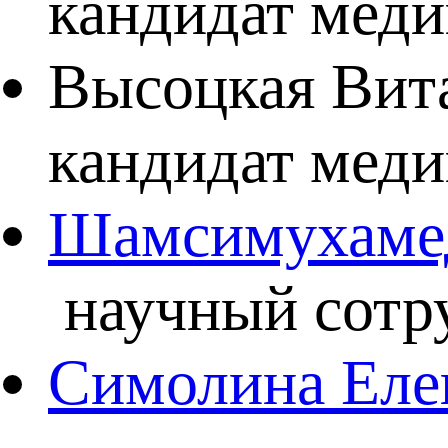
кандидат меди
Высоцкая Вита
кандидат меди
Шамсимухамед
научный сотру
Симолина Еле