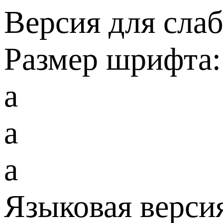
Версия для сла
Размер шрифта:
a
a
a
Языковая верси