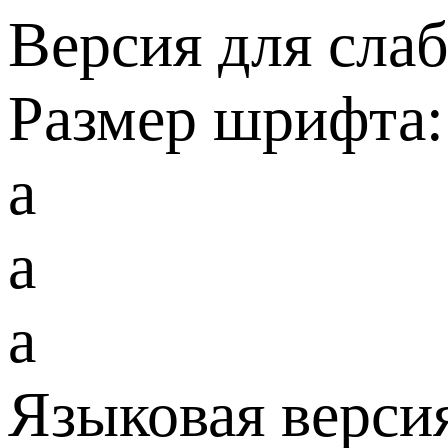
Версия для сла
Размер шрифта:
a
a
a
Языковая верси