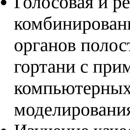
Голосовая и р
комбинированн
органов полост
гортани с при
компьютерных 
моделировани