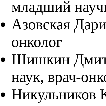
младший научн
Азовская Дари
онколог
Шишкин Дмитр
наук, врач-он
Никульников К