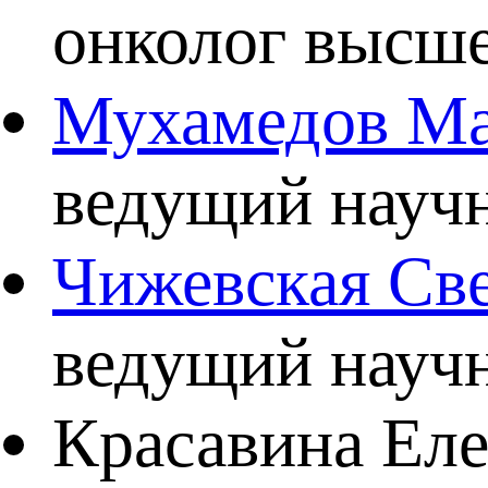
онколог высше
Мухамедов Ма
ведущий научн
Чижевская Св
ведущий научн
Красавина Еле