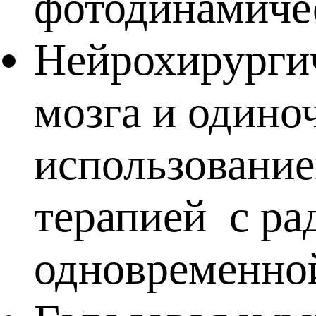
фотодинамичес
Нейрохирургич
мозга и одино
использовани
терапией с ра
одновременно