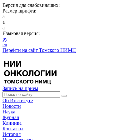
Версия для слабовидящих:
Размер шрифта:
a
a
a
Языковая версия:
ру
en
Перейти на сайт Томского НИМЦ
Запись на прием
Об Институте
Новости
Наука
Журнал
Клиника
Контакты
История
Цели и задачи