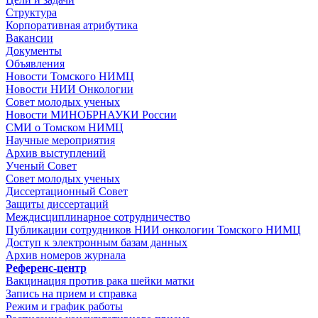
Структура
Корпоративная атрибутика
Вакансии
Документы
Объявления
Новости Томского НИМЦ
Новости НИИ Онкологии
Совет молодых ученых
Новости МИНОБРНАУКИ России
СМИ о Томском НИМЦ
Научные мероприятия
Архив выступлений
Ученый Совет
Совет молодых ученых
Диссертационный Совет
Защиты диссертаций
Междисциплинарное сотрудничество
Публикации сотрудников НИИ онкологии Томского НИМЦ
Доступ к электронным базам данных
Архив номеров журнала
Референс-центр
Вакцинация против рака шейки матки
Запись на прием и справка
Режим и график работы