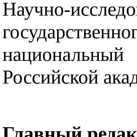
Научно-исслед
государственн
национальны
Российской ака
Главный редак