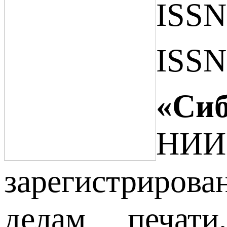
ISSN 
ISSN
«Си
НИИ
зарегистриров
делам печати