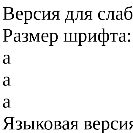
Версия для сла
Размер шрифта:
a
a
a
Языковая верси