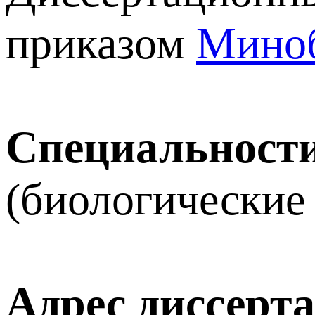
приказом
Миноб
Специальности
(биологические 
Адрес диссерт