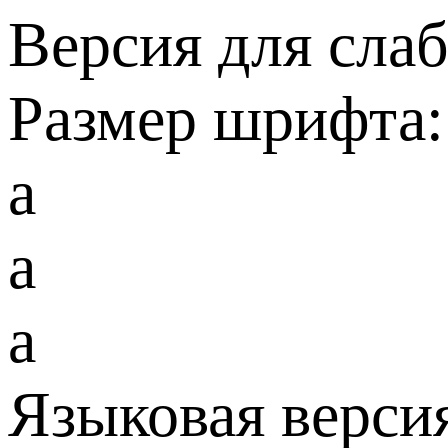
Версия для сла
Размер шрифта:
a
a
a
Языковая верси