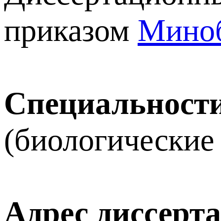
приказом
Миноб
Специальности
(биологические 
Адрес диссерт