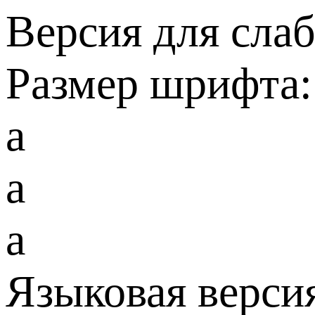
Версия для сла
Размер шрифта:
a
a
a
Языковая верси