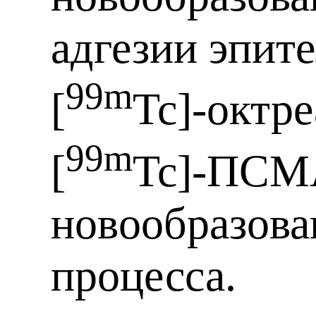
адгезии эпит
99m
[
Tc]-октр
99m
[
Tc]-ПС
новообразов
процесса.