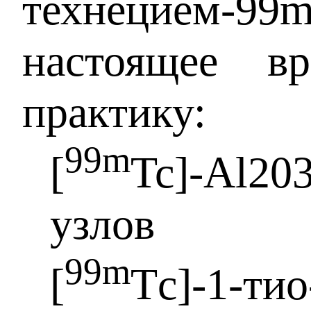
технецием-9
настоящее в
практику:
99m
[
Tc]-Al2
узлов
99m
[
Тc]-1-т