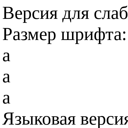
Версия для сла
Размер шрифта:
a
a
a
Языковая верси