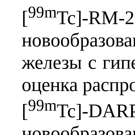
99m
[
Tc]-RM-2
новообразов
железы с гип
оценка распр
99m
[
Tc]-DAR
новообразов