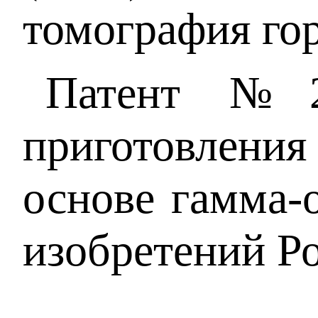
томография гор
Патент №25
приготовлени
основе гамма-
изобретений Р