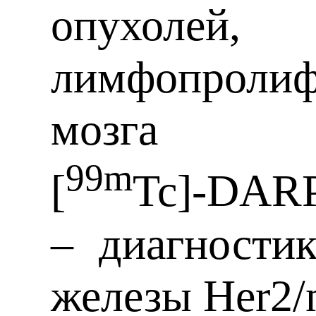
опухолей
лимфопролиф
мозга
99m
[
Tc]-DARP
– диагности
железы Her2/