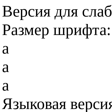
Версия для сла
Размер шрифта:
a
a
a
Языковая верси