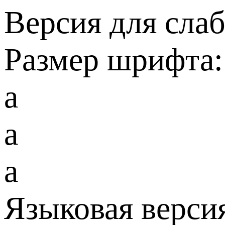
Версия для сла
Размер шрифта:
a
a
a
Языковая верси