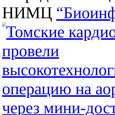
НИМЦ
“Биоинф