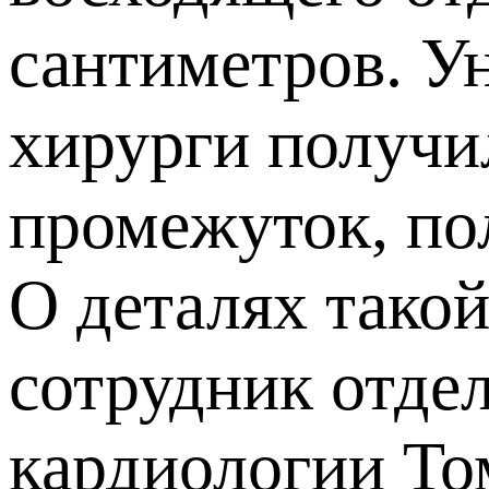
сантиметров. Ун
хирурги получи
промежуток, по
О деталях тако
сотрудник отде
кардиологии То