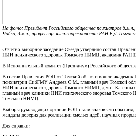
На фото: Президент Российского общества психиатров д.м.н., п
Чайка, д.м.н., профессор, член-корреспондент РАН Б.Д. Цыганк
Отчетно-выборное заседание Съезда утвердило состав Правле
НИИ психического здоровья Томского НИМЦ, академик РАН
Н
В Исполнительный комитет (Президиум) Российского обществ
В состав Правления РОП от Томской области вошли академик
психиатрии СибГМУ, Андреев С.М., главный врач Томской обла
НИИ психического здоровья Томского НИМЦ, д.м.н. Казенных Т
главный врач клиники НИИ психического здоровья Томского Н
Томского НИМЦ.
Выборы руководящих органов РОП стали знаковым событием, 
мандаты доверия для реализации смелых идей, научных прорыв
Для справки: