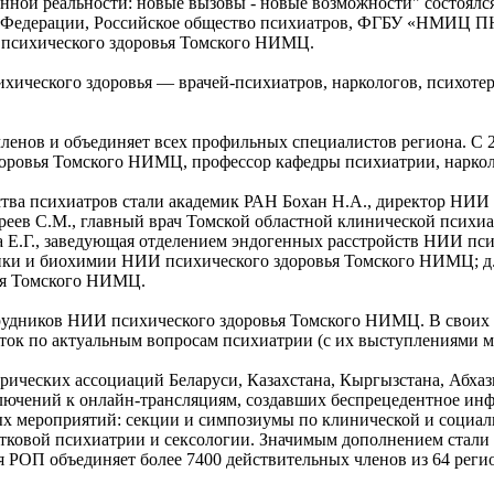
ной реальности: новые вызовы - новые возможности" состоялся в
й Федерации, Российское общество психиатров, ФГБУ «НМИЦ П
психического здоровья Томского НИМЦ.
ихического здоровья — врачей‑психиатров, наркологов, психот
нов и объединяет всех профильных специалистов региона. С 2023
здоровья Томского НИМЦ, профессор кафедры психиатрии, нарк
ества психиатров стали академик РАН Бохан Н.А., директор НИ
ев С.М., главный врач Томской областной клинической психиатр
 Е.Г., заведующая отделением эндогенных расстройств НИИ псих
ки и биохимии НИИ психического здоровья Томского НИМЦ; д.м
ья Томского НИМЦ.
отрудников НИИ психического здоровья Томского НИМЦ. В своих
ток по актуальным вопросам психиатрии (с их выступлениями 
трических ассоциаций Беларуси, Казахстана, Кыргызстана, Абха
лючений к онлайн‑трансляциям, создавших беспрецедентное ин
ых мероприятий: секции и симпозиумы по клинической и социал
стковой психиатрии и сексологии. Значимым дополнением стали
РОП объединяет более 7400 действительных членов из 64 реги