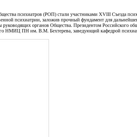
бщества психиатров (РОП) стали участниками XVIII Съезда псих
твенной психиатрии, заложив прочный фундамент для дальнейшег
ы руководящих органов Общества. Президентом Российского общ
ого НМИЦ ПН им. В.М. Бехтерева, заведующий кафедрой психиа