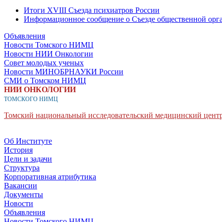
Итоги XVIII Съезда психиатров России
Информационное сообщение о Съезде общественной орга
Объявления
Новости Томского НИМЦ
Новости НИИ Онкологии
Совет молодых ученых
Новости МИНОБРНАУКИ России
СМИ о Томском НИМЦ
НИИ ОНКОЛОГИИ
ТОМСКОГО НИМЦ
Томский национальный исследовательский медицинский центр
Об Институте
История
Цели и задачи
Структура
Корпоративная атрибутика
Вакансии
Документы
Новости
Объявления
Новости Томского НИМЦ