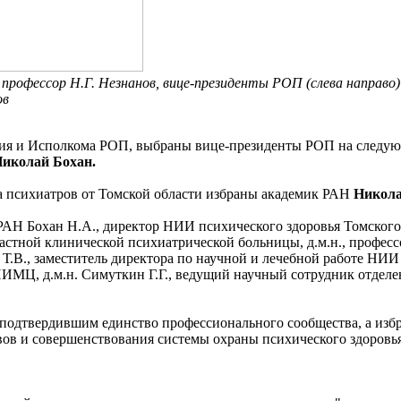
рофессор Н.Г. Незнанов, вице-президенты РОП (слева направо): 
ов
ния и Исполкома РОП, выбраны вице-президенты РОП на следую
иколай Бохан.
а психиатров от Томской области избраны академик РАН
Никол
 РАН Бохан Н.А., директор НИИ психического здоровья Томско
стной клинической психиатрической больницы, д.м.н., профессо
.В., заместитель директора по научной и лечебной работе НИИ 
ИМЦ, д.м.н. Симуткин Г.Г., ведущий научный сотрудник отдел
подтвердившим единство профессионального сообщества, а изб
ов и совершенствования системы охраны психического здоровья