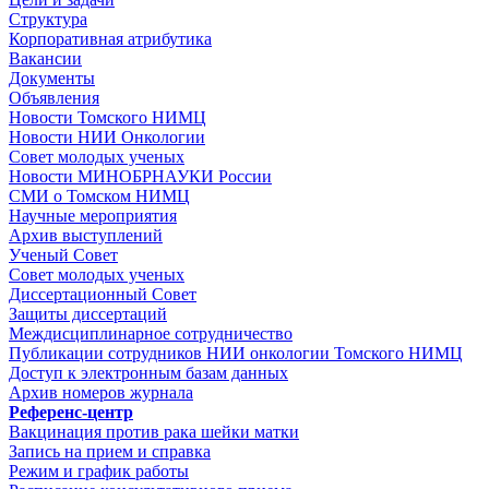
Структура
Корпоративная атрибутика
Вакансии
Документы
Объявления
Новости Томского НИМЦ
Новости НИИ Онкологии
Совет молодых ученых
Новости МИНОБРНАУКИ России
СМИ о Томском НИМЦ
Научные мероприятия
Архив выступлений
Ученый Совет
Совет молодых ученых
Диссертационный Совет
Защиты диссертаций
Междисциплинарное сотрудничество
Публикации сотрудников НИИ онкологии Томского НИМЦ
Доступ к электронным базам данных
Архив номеров журнала
Референс-центр
Вакцинация против рака шейки матки
Запись на прием и справка
Режим и график работы