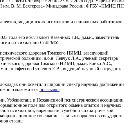
 г. Санкт-Петербург с 20 по 23 мая 2026 года. Учредителями
Н им. В. М. Бехтерева» Минздрава России, ФГБУ «НМИЦ ПН
ерапевтов, медицинских психологов и социальных работников
 года его возглавляет Казенных Т.В., д.м.н., заместитель
ологии и психиатрии СибГМУ.
И психического здоровья Томского НИМЦ, заведующий
ической больницы; д.б.н. Левчук Л.А., ученый секретарь
ического здоровья Томского НИМЦ, д.м.н. Бойко А.С.,
.н., профессор Гуткевич Е.В., ведущий научный сотрудник
 докладах они осветили широкий спектр научных достижений
можно ознакомиться
по ссылке
.
зии, Узбекистана и Независимой психиатрической ассоциации
формационное поле для открытого обмена опытом и научных
ьной психиатрии, наркологии, судебно‑психиатрической
 координационное совещание главных наркологов государств
онов страны.