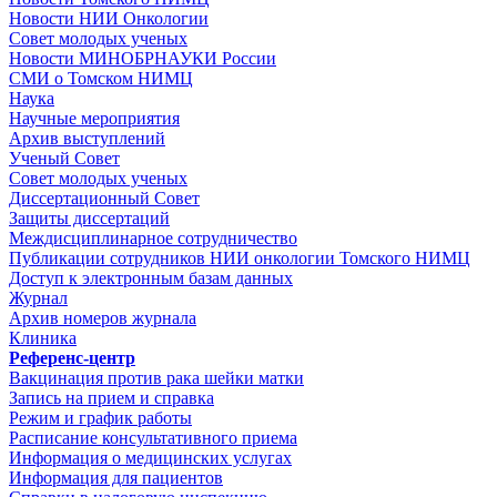
Новости НИИ Онкологии
Совет молодых ученых
Новости МИНОБРНАУКИ России
СМИ о Томском НИМЦ
Наука
Научные мероприятия
Архив выступлений
Ученый Совет
Совет молодых ученых
Диссертационный Совет
Защиты диссертаций
Междисциплинарное сотрудничество
Публикации сотрудников НИИ онкологии Томского НИМЦ
Доступ к электронным базам данных
Журнал
Архив номеров журнала
Клиника
Референс-центр
Вакцинация против рака шейки матки
Запись на прием и справка
Режим и график работы
Расписание консультативного приема
Информация о медицинских услугах
Информация для пациентов