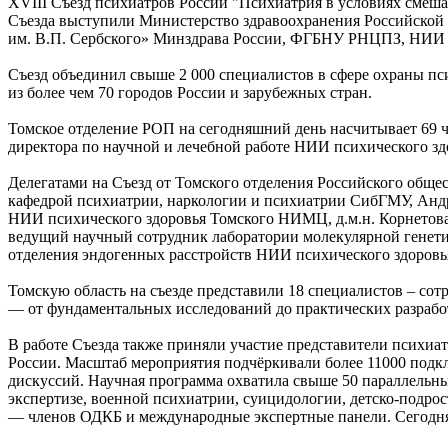
XVIII Съезд психиатров России "Психиатрия в условиях смешан
Съезда выступили Министерство здравоохранения Российско
им. В.П. Сербского» Минздрава России, ФГБНУ РНЦПЗ, НИИ 
Съезд объединил свыше 2 000 специалистов в сфере охраны пс
из более чем 70 городов России и зарубежных стран.
Томское отделение РОП на сегодняшний день насчитывает 69 чле
директора по научной и лечебной работе НИИ психического 
Делегатами на Съезд от Томского отделения Российского общ
кафедрой психиатрии, наркологии и психиатрии СибГМУ, Андре
НИИ психического здоровья Томского НИМЦ, д.м.н. Корнетова
ведущий научный сотрудник лаборатории молекулярной генети
отделения эндогенных расстройств НИИ психического здоров
Томскую область на съезде представили 18 специалистов – с
— от фундаментальных исследований до практических разрабо
В работе Съезда также приняли участие представители психиа
России. Масштаб мероприятия подчёркивали более 11000 подк
дискуссий. Научная программа охватила свыше 50 параллельн
экспертизе, военной психиатрии, суицидологии, детско‑подро
— членов ОДКБ и международные экспертные панели. Сегодня 