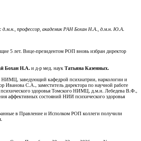
д.м.н., профессор, академик РАН Бохан Н.А., д.м.н. Ю.А.
щие 5 лет. Вице-президентом РОП вновь избран директор
ай
Бохан Н.А.
и д-р мед. наук
Татьяна
Казенных.
го НИМЦ, заведующий кафедрой психиатрии, наркологии и
р Иванова С.А., заместитель директора по научной работе
психического здоровья Томского НИМЦ, д.м.н. Лебедева В.Ф.,
ения аффективных состояний НИИ психического здоровья
ранные в Правление и Исполком РОП коллеги получили
.