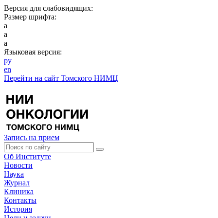
Версия для слабовидящих:
Размер шрифта:
a
a
a
Языковая версия:
ру
en
Перейти на сайт Томского НИМЦ
Запись на прием
Об Институте
Новости
Наука
Журнал
Клиника
Контакты
История
Цели и задачи