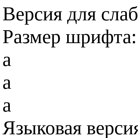
Версия для сла
Размер шрифта:
a
a
a
Языковая верси