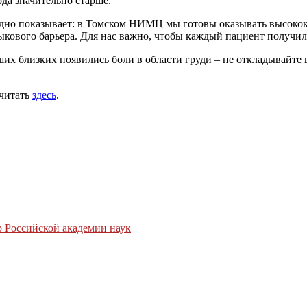
да значительно старше.
ядно показывает: в Томском НИМЦ мы готовы оказывать высо
зыкового барьера. Для нас важно, чтобы каждый пациент получ
ших близких появились боли в области груди – не откладывайте 
очитать
здесь
.
 Российской академии наук