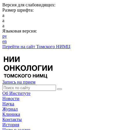
Версия для слабовидящих:
Размер шрифта:
a
a
a
Языковая версия:
ру
en
Перейти на сайт Томского НИМЦ
Запись на прием
Об Институте
Новости
Наука
Журнал
Клиника
Контакты
История
Цели и задачи