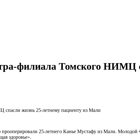
тра-филиала Томского НИМЦ с
Ц спасли жизнь 25-летнему пациенту из Мали
рооперировали 25‑летнего Канье Мустафу из Мали. Молодой че
щая здоровье».