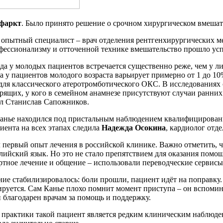
фаркт
. Было принято решение о срочном хирургическом вмешат
опытный специалист – врач отделения рентгенхирургических м
офессионализму и отточенной технике вмешательство прошло ус
а у молодых пациентов встречается существенно реже, чем у ли
 у пациентов молодого возраста варьирует примерно от 1 до 10%
для классического атеротромботического ОКС. В исследованиях 
урящих, у кого в семейном анамнезе присутствуют случаи ранни
ал Станислав Сапожников.
анье находился под пристальным наблюдением квалифицированног
иента на всех этапах следила
Надежда Осокина
, кардиолог отд
 первый опыт лечения в российской клинике. Важно отметить, ч
глийский язык. Но это не стало препятствием для оказания помо
ртное лечение и общение – использовали переводческие сервис
ние стабилизировалось: боли прошли, пациент идёт на поправку
руется. Сам Канье плохо помнит момент приступа – он вспомина
н благодарен врачам за помощь и поддержку.
 практики такой пациент является редким клиническим наблюде