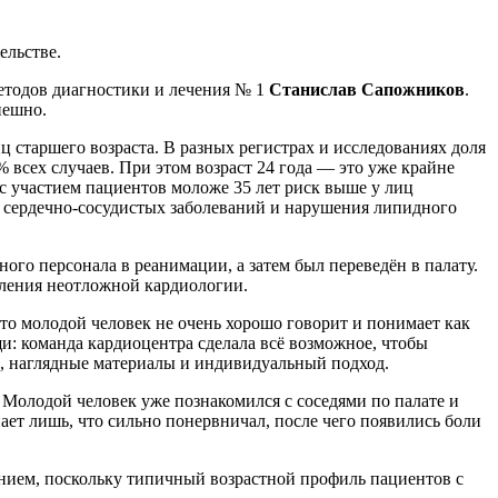
ельстве.
етодов диагностики и лечения № 1
Станислав Сапожников
.
пешно.
ц старшего возраста. В разных регистрах и исследованиях доля
 всех случаев. При этом возраст 24 года — это уже крайне
с участием пациентов моложе 35 лет риск выше у лиц
х сердечно-сосудистых заболеваний и нарушения липидного
о персонала в реанимации, а затем был переведён в палату.
еления неотложной кардиологии.
то молодой человек не очень хорошо говорит и понимает как
щи: команда кардиоцентра сделала всё возможное, чтобы
ы, наглядные материалы и индивидуальный подход.
. Молодой человек уже познакомился с соседями по палате и
ет лишь, что сильно понервничал, после чего появились боли
нием, поскольку типичный возрастной профиль пациентов с