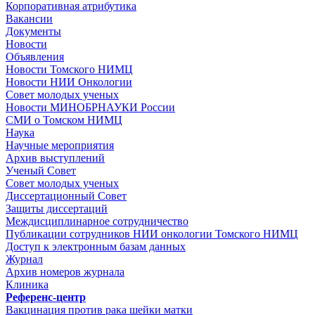
Корпоративная атрибутика
Вакансии
Документы
Новости
Объявления
Новости Томского НИМЦ
Новости НИИ Онкологии
Совет молодых ученых
Новости МИНОБРНАУКИ России
СМИ о Томском НИМЦ
Наука
Научные мероприятия
Архив выступлений
Ученый Совет
Совет молодых ученых
Диссертационный Совет
Защиты диссертаций
Междисциплинарное сотрудничество
Публикации сотрудников НИИ онкологии Томского НИМЦ
Доступ к электронным базам данных
Журнал
Архив номеров журнала
Клиника
Референс-центр
Вакцинация против рака шейки матки