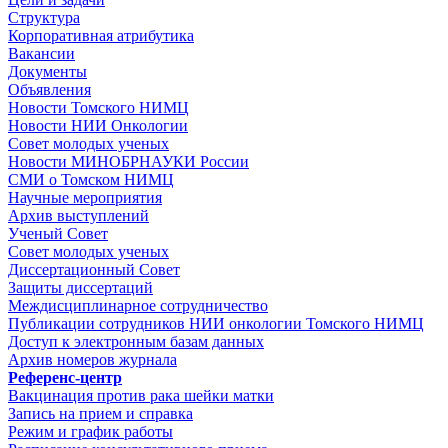
Структура
Корпоративная атрибутика
Вакансии
Документы
Объявления
Новости Томского НИМЦ
Новости НИИ Онкологии
Совет молодых ученых
Новости МИНОБРНАУКИ России
СМИ о Томском НИМЦ
Научные мероприятия
Архив выступлений
Ученый Совет
Совет молодых ученых
Диссертационный Совет
Защиты диссертаций
Междисциплинарное сотрудничество
Публикации сотрудников НИИ онкологии Томского НИМЦ
Доступ к электронным базам данных
Архив номеров журнала
Референс-центр
Вакцинация против рака шейки матки
Запись на прием и справка
Режим и график работы