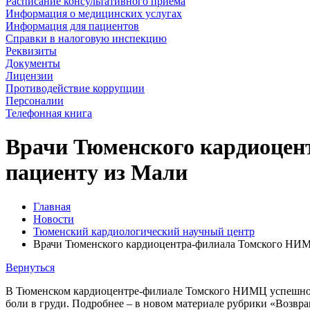
Расписание консультативного приема
Информация о медицинских услугах
Информация для пациентов
Справки в налоговую инспекцию
Реквизиты
Документы
Лицензии
Противодействие коррупции
Персоналии
Телефонная книга
Врачи Тюменского кардиоцен
пациенту из Мали
Главная
Новости
Тюменский кардиологический научный центр
Врачи Тюменского кардиоцентра-филиала Томского НИМ
Вернуться
В Тюменском кардиоцентре-филиале Томского НИМЦ успешно п
боли в груди. Подробнее – в новом материале рубрики «Возвра