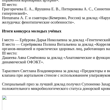
поражения коронарных артерий».
III место:
Григоричева Е. А., Ярушина Е. В., Питиримова А. С., Синютина
гипертензией».
Неешпапа А. Г. и соавторы (Кемерово, Россия) за доклад «На
желудочка: фенотипические особенности».
Итоги конкурса молодых учёных
I место — Ербурова Дарья Николаевна за доклад «Генетически
II место — Серебрякова Полина Витальевна за доклад «Коррел
органов‑мишеней и практически здоровых лиц, работающих ва
III место:
Дашеева Аяна Семёновна за доклад «Анатомические и функц
динамической ОФЭКТ».
Тарасевич Светлана Владимировна за доклад «Предикторы и в
клапана при аортальном стенозе с использованием ультразвуко
Специальный приз за лучший доклад получил Супоненко Захар 
положительного микробиологического статуса донорской кров