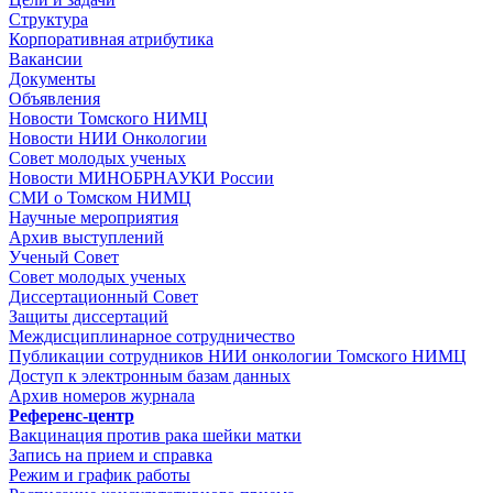
Структура
Корпоративная атрибутика
Вакансии
Документы
Объявления
Новости Томского НИМЦ
Новости НИИ Онкологии
Совет молодых ученых
Новости МИНОБРНАУКИ России
СМИ о Томском НИМЦ
Научные мероприятия
Архив выступлений
Ученый Совет
Совет молодых ученых
Диссертационный Совет
Защиты диссертаций
Междисциплинарное сотрудничество
Публикации сотрудников НИИ онкологии Томского НИМЦ
Доступ к электронным базам данных
Архив номеров журнала
Референс-центр
Вакцинация против рака шейки матки
Запись на прием и справка
Режим и график работы