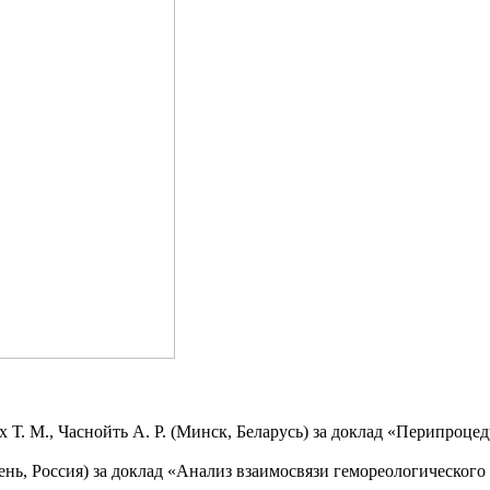
птюх Т. М., Часнойть А. Р. (Минск, Беларусь) за доклад «Перипр
мень, Россия) за доклад «Анализ взаимосвязи гемореологическог