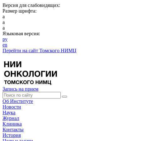
Версия для слабовидящих:
Размер шрифта:
a
a
a
Языковая версия:
ру
en
Перейти на сайт Томского НИМЦ
Запись на прием
Об Институте
Новости
Наука
Журнал
Клиника
Контакты
История
Цели и задачи