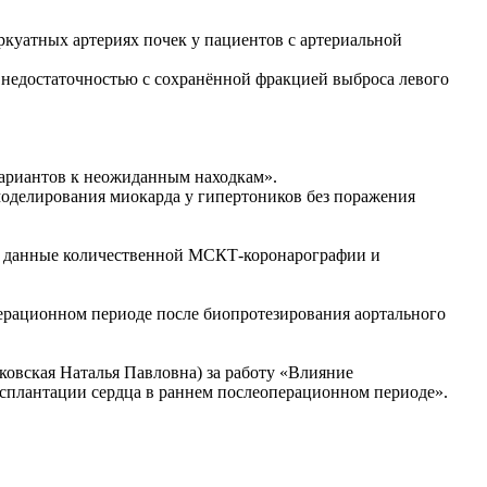
аркуатных артериях почек у пациентов с артериальной
й недостаточностью с сохранённой фракцией выброса левого
вариантов к неожиданным находкам».
моделирования миокарда у гипертоников без поражения
: данные количественной МСКТ‑коронарографии и
ерационном периоде после биопротезирования аортального
овская Наталья Павловна) за работу «Влияние
сплантации сердца в раннем послеоперационном периоде».