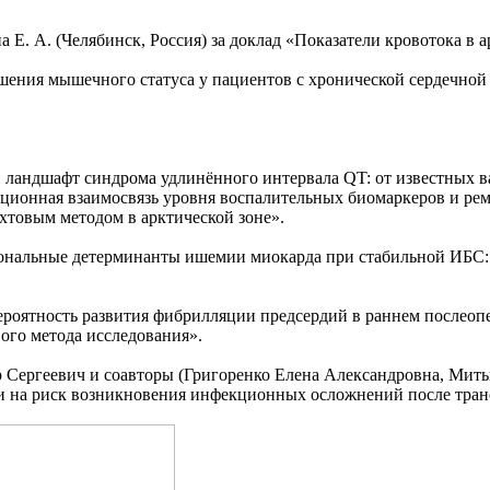
 Е. А. (Челябинск, Россия) за доклад «Показатели кровотока в 
рушения мышечного статуса у пациентов с хронической сердечно
й ландшафт синдрома удлинённого интервала QT: от известных 
яционная взаимосвязь уровня воспалительных биомаркеров и ре
хтовым методом в арктической зоне».
иональные детерминанты ишемии миокарда при стабильной ИБС
ероятность развития фибрилляции предсердий в раннем послеоп
вого метода исследования».
Сергеевич и соавторы (Григоренко Елена Александровна, Митьк
и на риск возникновения инфекционных осложнений после тран