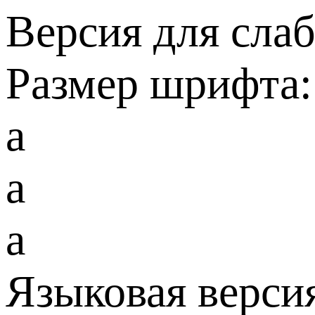
Версия для сла
Размер шрифта:
a
a
a
Языковая верси