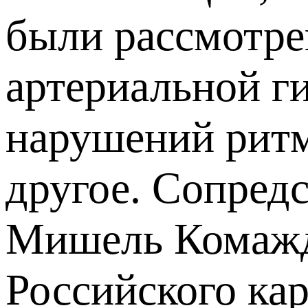
были рассмотре
артериальной г
нарушений ритм
другое. Сопред
Mишель Комажда
Российского ка