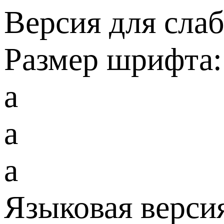
Версия для сла
Размер шрифта:
a
a
a
Языковая верси