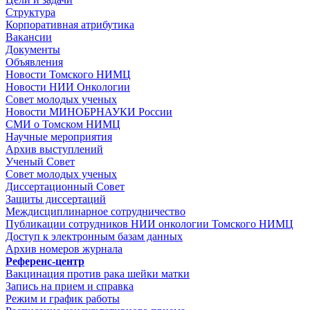
Структура
Корпоративная атрибутика
Вакансии
Документы
Объявления
Новости Томского НИМЦ
Новости НИИ Онкологии
Совет молодых ученых
Новости МИНОБРНАУКИ России
СМИ о Томском НИМЦ
Научные мероприятия
Архив выступлений
Ученый Совет
Совет молодых ученых
Диссертационный Совет
Защиты диссертаций
Междисциплинарное сотрудничество
Публикации сотрудников НИИ онкологии Томского НИМЦ
Доступ к электронным базам данных
Архив номеров журнала
Референс-центр
Вакцинация против рака шейки матки
Запись на прием и справка
Режим и график работы