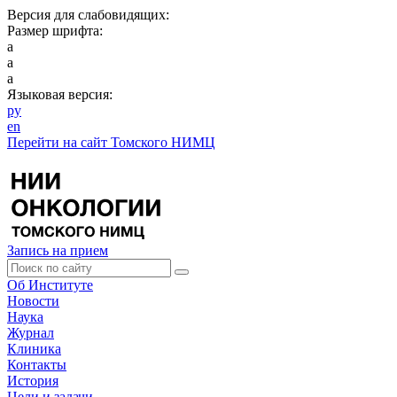
Версия для слабовидящих:
Размер шрифта:
a
a
a
Языковая версия:
ру
en
Перейти на сайт Томского НИМЦ
Запись на прием
Об Институте
Новости
Наука
Журнал
Клиника
Контакты
История
Цели и задачи