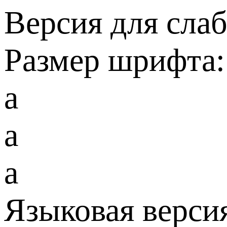
Версия для сла
Размер шрифта:
a
a
a
Языковая верси