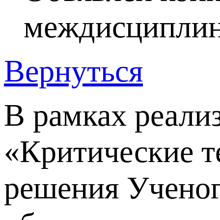
междисциплин
Вернуться
В рамках реал
«Критические т
решения Ученого