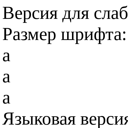
Версия для сла
Размер шрифта:
a
a
a
Языковая верси