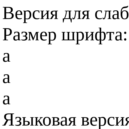
Версия для сла
Размер шрифта:
a
a
a
Языковая верси