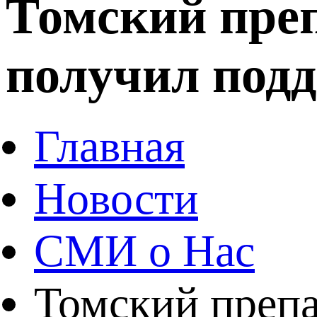
Томский преп
получил под
Главная
Новости
СМИ о Нас
Томский препа