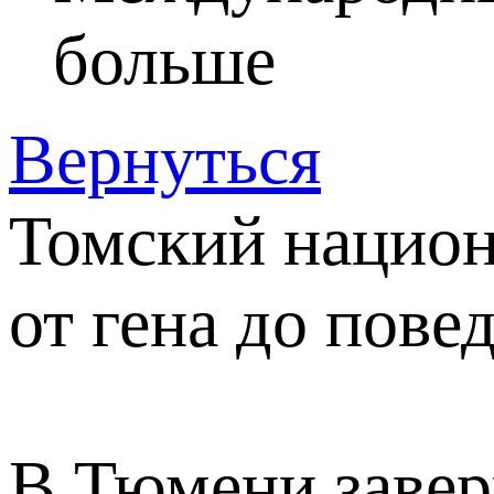
больше
Вернуться
Томский национ
от гена до пове
В Тюмени завер