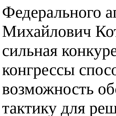
Федерального а
Михайлович Кот
сильная конкур
конгрессы спос
возможность об
тактику для ре