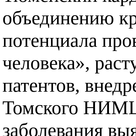
объединению кр
потенциала пров
человека», раст
патентов, внед
Томского НИМЦ 
заболевания выя