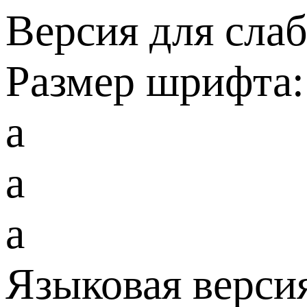
Версия для сла
Размер шрифта:
a
a
a
Языковая верси