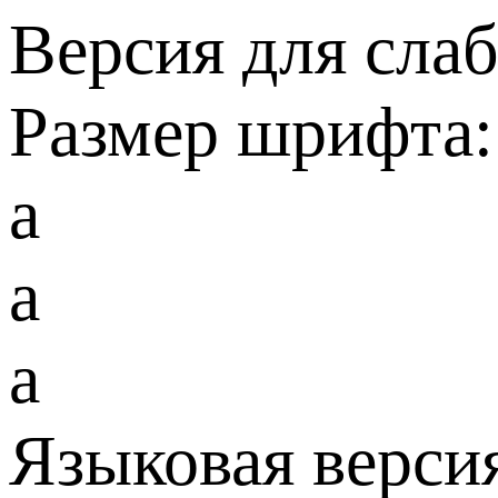
Версия для сла
Размер шрифта:
a
a
a
Языковая верси