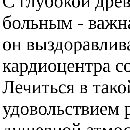
С глубокой дре
больным - важна
он выздоравлива
кардиоцентра с
Лечиться в тако
удовольствием 
душевной атмос