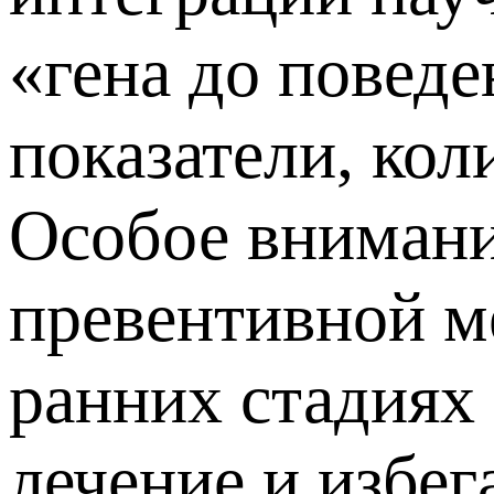
«гена до поведе
показатели, кол
Особое вниман
превентивной м
ранних стадиях 
лечение и избе