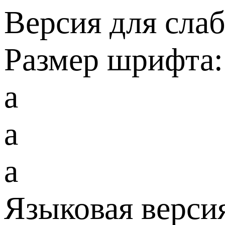
Версия для сла
Размер шрифта:
a
a
a
Языковая верси