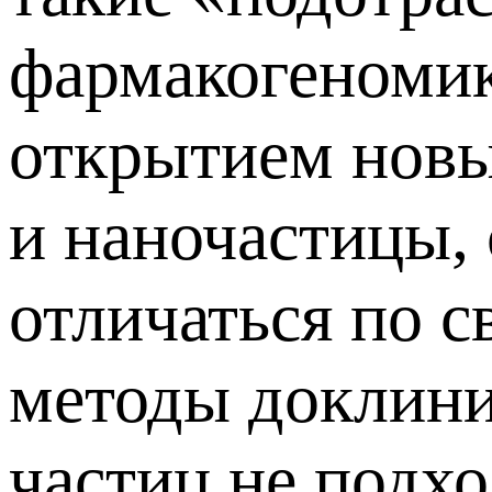
фармакогеномика
открытием новы
и наночастицы,
отличаться по 
методы доклини
частиц не подхо