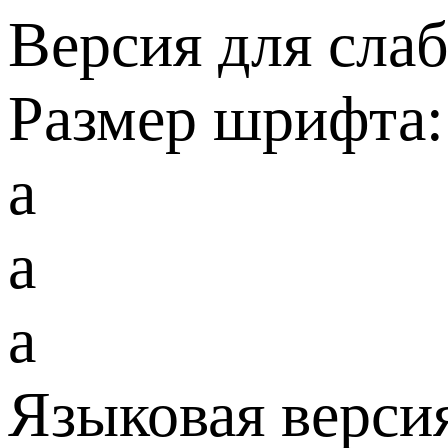
Версия для сла
Размер шрифта:
a
a
a
Языковая верси