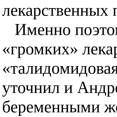
лекарственных 
Именно поэтому
«громких» лекар
«талидомидовая
уточнил и Андр
беременными же