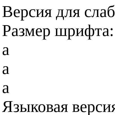
Версия для сла
Размер шрифта:
a
a
a
Языковая верси