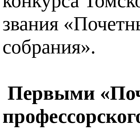
конкурса Томск
звания «Почетн
собрания».
Первыми «Поч
профессорског