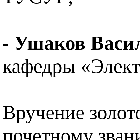
-
Ушаков Васи
кафедры «Элект
Вручение золото
почетному зван