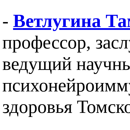
-
Ветлугина Т
профессор, зас
ведущий научны
психонейроимм
здоровья Томс