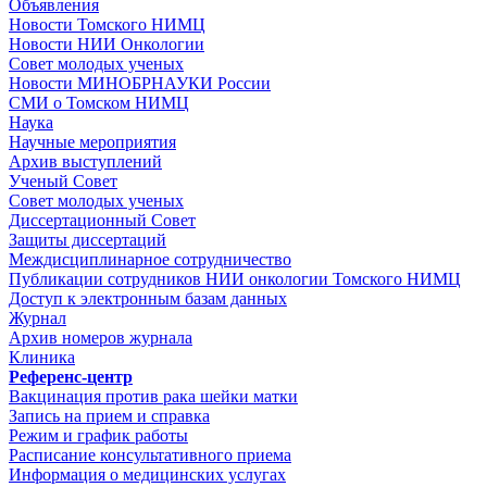
Объявления
Новости Томского НИМЦ
Новости НИИ Онкологии
Совет молодых ученых
Новости МИНОБРНАУКИ России
СМИ о Томском НИМЦ
Наука
Научные мероприятия
Архив выступлений
Ученый Совет
Совет молодых ученых
Диссертационный Совет
Защиты диссертаций
Междисциплинарное сотрудничество
Публикации сотрудников НИИ онкологии Томского НИМЦ
Доступ к электронным базам данных
Журнал
Архив номеров журнала
Клиника
Референс-центр
Вакцинация против рака шейки матки
Запись на прием и справка
Режим и график работы
Расписание консультативного приема
Информация о медицинских услугах