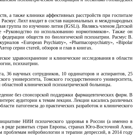
йств, а также клиники аффективных расстройств при госпитале
. Расмус Лихт входит в состав национальных и международных
ая группа по изучению лития (IGSLi). Являясь членом Датской
ое «Руководство по использованию нормотимиков». Также он
 федерации обществ по биологической психиатрии. Расмус В.
рналов «European Psychiatry», «Pharmacopsychiatry», «Bipolar
 Автор серии статей, обзоров и глав в книгах.
ское здравоохранение и клинические исследования в области
огии, психиатрии.
га, 36 научных сотрудников, 10 ординаторов и аспирантов, 25
ого университета, Томского государственного университета,
й областной клинической психиатрической больницы.
едение без спонсорской поддержки фармацевтических фирм. В
нтерес аудитории к темам лекции. Лекции касались различных
ласти патогенеза до практических разработок и клинического
ициативе НИИ психического здоровья в России (а именно в
 в ряде развитых стран Европы, странах Юго-Восточной Азии,
 проблемам нейробиологии и терапии депрессий, в 2014 году