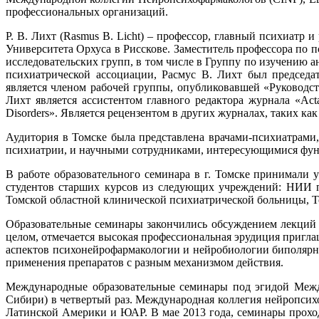
профессиональных организаций.
Р. В. Лихт (Rasmus В. Licht) – профессор, главный психиатр
Университета Орхуса в Рисскове. Заместитель профессора по
исследовательских групп, в том числе в Группу по изучению 
психиатрической ассоциации, Расмус В. Лихт был председа
является членом рабочей группы, опубликовавшей «Руководс
Лихт является ассистентом главного редактора журнала «Acta 
Disorders». Является рецензентом в других журналах, таких как «A
Аудитория в Томске была представлена врачами-психиатрами
психиатрии, и научными сотрудниками, интересующимися фун
В работе образовательного семинара в г. Томске принимали у
студентов старших курсов из следующих учреждений: НИИ пс
Томской областной клинической психиатрической больницы, Т
Образовательные семинары закончились обсуждением лекций 
целом, отмечается высокая профессиональная эрудиция пригл
аспектов психонейрофармакологии и нейробиологии биполярно
применения препаратов с разным механизмом действия.
Международные образовательные семинары под эгидой Межд
Сибири) в четвертый раз. Международная коллегия нейропсих
Латинской Америки и ЮАР. В мае 2013 года, семинары прохо