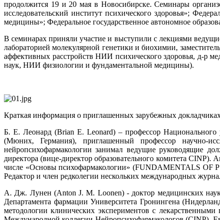
продолжится 19 и 20 мая в Новосибирске. Семинары органи
исследовательский институт психического здоровья»; Федер
медицины»; Федеральное государственное автономное образов
В семинарах приняли участие и выступили с лекциями ведущие з
лабораторией молекулярной генетики и биохимии, заместитель
аффективных расстройств НИИ психического здоровья, д-р мед
наук, НИИ физиологии и фундаментальной медицины).
Краткая информация о приглашенных зарубежных докладчиках
Б. Е. Леонард (Brian E. Leonard) – профессор Национально
(Мюних, Германия), приглашенный профессор научно-исс
нейропсихофармакологии занимал ведущие руководящие должно
директора (вице-директор образовательного комитета CINP). 
числе «Основы психофармакологии» (FUNDAMENTALS 
Редактор и член редколегии нескольких международных журна
А. Дж. Лунен (Anton J. M. Loonen) - доктор медицинских н
Департамента фармации Университета Гронингена (Нидерланд
методологии клинических экспериментов с лекарственными 
Международной коллегии Нейропсихофармакологов (CINP), Ев