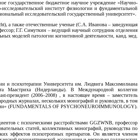
ое государственное бюджетное научное учреждение «Научно-
о-исследовательский институт физиологии и фундаментальной
иональный исследовательский государственный университет».
cht), а также отечественные ученые (С.А. Иванова – заведующая
фессор; Г.Г. Симуткин – ведущий научный сотрудник отделения
ьных моделей патологии когнитивной деятельности, канд. мед.
трии и психотерапии Университета им. Людвига Максимилиана
тета Маастриха (Нидерланды). В Международной коллегии
st-президент (2006–2008) , в настоящее время – заместитель
ародных журналах, нескольких монографий и руководств, в том
ологии» (FUNDAMENTALS OF PSYCHONEUROIMMUNOLOGY).
пациентов с психическими расстройствами GGZWNB, профессор
вательных статей, коллективных монографий, руководства по
ких эффектов психотропных препаратов. Он является членом
анской психиатрической ассоциации и несколько голландских