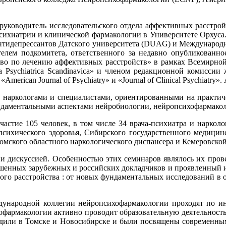
 и руководитель исследовательского отдела аффективных расстро
 психиатрии и клинической фармакологии в Университете Орхуса
антидепрессантов Датского университета (DUAG) и Международн
телем подкомитета, ответственного за недавно опубликованн
тво по лечению аффективных расстройств» в рамках Всемирной
Psychiatrica Scandinavica» и членом редакционной комиссии жу
merican Journal of Psychiatry» и «Journal of Clinical Psychiatry».
, наркологами и специалистами, ориентированными на практиче
даментальными аспектами нейробиологии, нейропсихофармакол
частие 105 человек, в том числе 34 врача-психиатра и нарколо
ихического здоровья, Сибирского государственного медицинск
омского областного наркологического диспансера и Кемеровско
и дискуссией. Особенностью этих семинаров являлось их пров
ашенных зарубежных и российских докладчиков и проявленный и
го расстройства : от новых фундаментальных исследований в об
ународной коллегии нейропсихофармакологии проходят по ин
офармакологии активно проводит образовательную деятельность
дили в Томске и Новосибирске и были посвящены современным