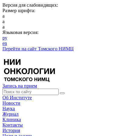
Версия для слабовидящих:
Размер шрифта:
a
a
a
Языковая версия:
ру
en
Перейти на сайт Томского НИМЦ
Запись на прием
Об Институте
Новости
Наука
Журнал
Клиника
Контакты
История
Цели и задачи