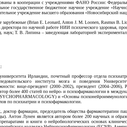
зованы в кооперации с учреждениями ФАНО России: Федеральн
альное государственное бюджетное научное учреждение «Научн
ательное учреждение высшего образования «Новосибирский нац
арубежные (Brian E. Leonard, Anton J. M. Loonen, Rasmus B. Li
 директора по научной работе НИИ психического здоровья, про
. наук; Т. В. Липина – заведующая лабораторией экспериментал
:
го университета Ирландии, почетный профессор отдела психиа
ледовательского института мозга и поведения Универси
сти: вице-президент (2000–2002), президент (2004–2006), Pa
Автор более 400 статей по нейро- и психофармакологии в междун
OF PSYCHOPHARMACOLOGY) и «Основы психонейроиммун
лов по психиатрии и психофармакологии.
аук, доктор фармации, председатель общества фармакотерапии 
ы). Антон Лунен является автором более 200 научных и образо
препаратами и книги о нейробиологических основах клиничес
ропейского колледжа Нейропсихофармакологии (ECNP), Америк