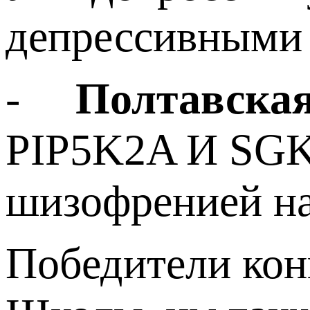
депрессивными 
-
Полтавская
PIP5K2A И SGK1
шизофренией на
Победители кон