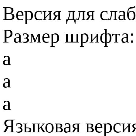
Версия для сла
Размер шрифта:
a
a
a
Языковая верси