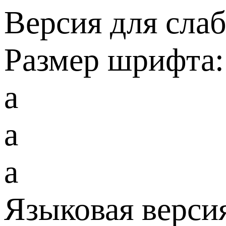
Версия для сла
Размер шрифта:
a
a
a
Языковая верси