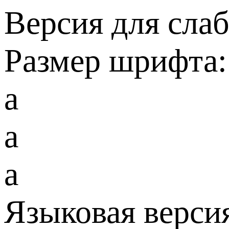
Версия для сла
Размер шрифта:
a
a
a
Языковая верси