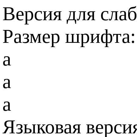
Версия для сла
Размер шрифта:
a
a
a
Языковая верси