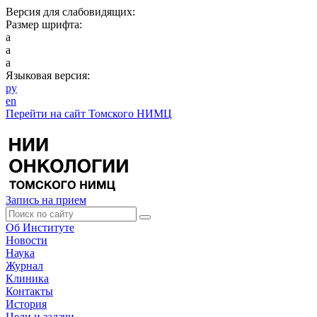
Версия для слабовидящих:
Размер шрифта:
a
a
a
Языковая версия:
ру
en
Перейти на сайт Томского НИМЦ
Запись на прием
Об Институте
Новости
Наука
Журнал
Клиника
Контакты
История
Цели и задачи