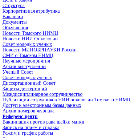
Структура
Корпоративная атрибутика
Вакансии
Документы
Объявления
Новости Томского НИМЦ
Новости НИИ Онкологии
Совет молодых ученых
Новости МИНОБРНАУКИ России
СМИ о Томском НИМЦ
Научные мероприятия
Архив выступлений
Ученый Совет
Совет молодых ученых
Диссертационный Совет
Защиты диссертаций
Междисциплинарное сотрудничество
Публикации сотрудников НИИ онкологии Томского НИМЦ
Доступ к электронным базам данных
Архив номеров журнала
Референс-центр
Вакцинация против рака шейки матки
Запись на прием и справка
Режим и график работы