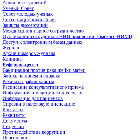
Архив выступлений
Ученый Совет
Совет молодых ученых
Диссертационный Совет
Защиты диссертаций
Междисциплинарное сотрудничество
Публикации сотрудников НИИ онкологии Томского НИМЦ
Доступ к электронным базам данных
Журнал
Архив номеров журнала
Клиника
Референс-центр
Вакцинация против рака шейки матки
Запись на прием и справка
Режим и график работы
Расписание консультативного приема
Информация о медицинских услугах
Информация для пациентов
Справки в налоговую инспекцию
Контакты
Реквизиты
Документы
Лицензии
Противодействие коррупции
Персоналии