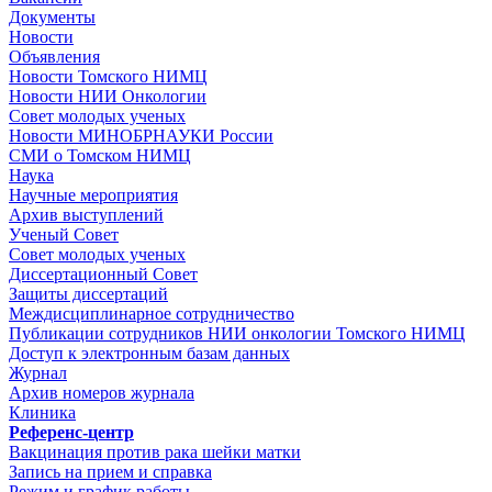
Документы
Новости
Объявления
Новости Томского НИМЦ
Новости НИИ Онкологии
Совет молодых ученых
Новости МИНОБРНАУКИ России
СМИ о Томском НИМЦ
Наука
Научные мероприятия
Архив выступлений
Ученый Совет
Совет молодых ученых
Диссертационный Совет
Защиты диссертаций
Междисциплинарное сотрудничество
Публикации сотрудников НИИ онкологии Томского НИМЦ
Доступ к электронным базам данных
Журнал
Архив номеров журнала
Клиника
Референс-центр
Вакцинация против рака шейки матки
Запись на прием и справка
Режим и график работы