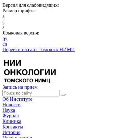
Версия для слабовидящих:
Размер шрифта:
a
a
a
Языковая версия:
ру
en
Перейти на сайт Томского НИМЦ
Запись на прием
Об Институте
Новости
Наука
Журнал
Клиника
Контакты
История
Цели и задачи