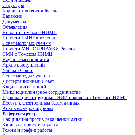
Структура
Корпоративная атрибутика
Вакансии
Документы
Объявления
Новости Томского НИМЦ
Новости НИИ Онкологии
Совет молодых ученых
Новости МИНОБРНАУКИ России
СМИ о Томском НИМЦ
Научные мероприятия
Архив выступлений
Ученый Совет
Совет молодых ученых
Диссертационный Совет
Защиты диссертаций
Междисциплинарное сотрудничество
Публикации сотрудников НИИ онкологии Томского НИМЦ
Доступ к электронным базам данных
Архив номеров журнала
Референс-центр
Вакцинация против рака шейки матки
Запись на прием и справка
Режим и график работы