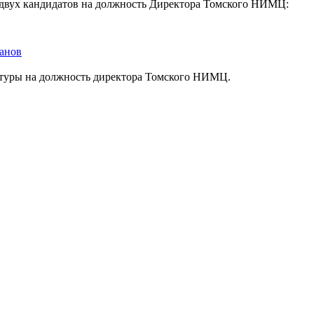
л двух кандидатов на должность Директора Томского НИМЦ:
панов
атуры на должность директора Томского НИМЦ.