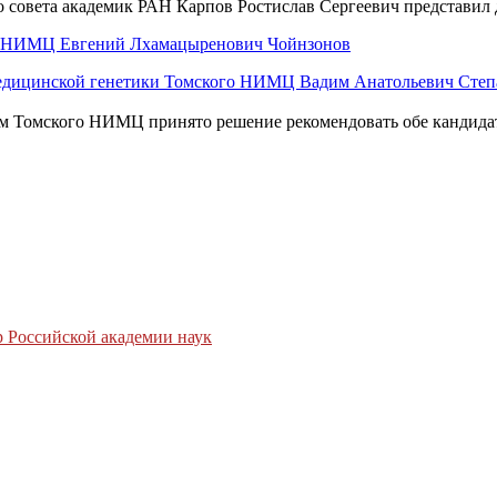
го совета академик РАН Карпов Ростислав Сергеевич представи
ого НИМЦ Евгений Лхамацыренович Чойнзонов
И медицинской генетики Томского НИМЦ Вадим Анатольевич Сте
том Томского НИМЦ принято решение рекомендовать обе кандид
 Российской академии наук