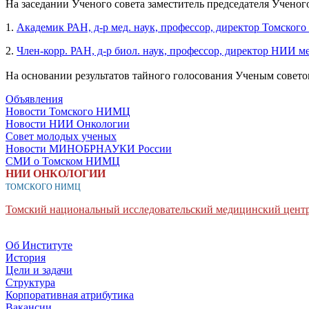
На заседании Ученого совета заместитель председателя Учено
1.
Академик РАН, д-р мед. наук, профессор, директор Томск
2.
Член-корр. РАН, д-р биол. наук, профессор, директор НИ
На основании результатов тайного голосования Ученым сове
Объявления
Новости Томского НИМЦ
Новости НИИ Онкологии
Совет молодых ученых
Новости МИНОБРНАУКИ России
СМИ о Томском НИМЦ
НИИ ОНКОЛОГИИ
ТОМСКОГО НИМЦ
Томский национальный исследовательский медицинский центр
Об Институте
История
Цели и задачи
Структура
Корпоративная атрибутика
Вакансии