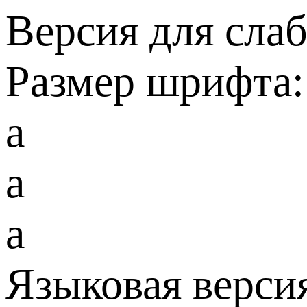
Версия для сла
Размер шрифта:
a
a
a
Языковая верси