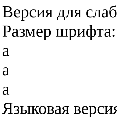
Версия для сла
Размер шрифта:
a
a
a
Языковая верси