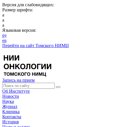
Версия для слабовидящих:
Размер шрифта:
a
a
a
Языковая версия:
ру
en
Перейти на сайт Томского НИМЦ
Запись на прием
Об Институте
Новости
Наука
Журнал
Клиника
Контакты
История
Цели и задачи