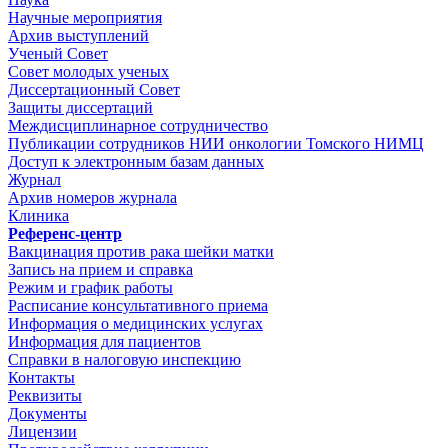
Научные мероприятия
Архив выступлений
Ученый Совет
Совет молодых ученых
Диссертационный Совет
Защиты диссертаций
Междисциплинарное сотрудничество
Публикации сотрудников НИИ онкологии Томского НИМЦ
Доступ к электронным базам данных
Журнал
Архив номеров журнала
Клиника
Референс-центр
Вакцинация против рака шейки матки
Запись на прием и справка
Режим и график работы
Расписание консультативного приема
Информация о медицинских услугах
Информация для пациентов
Справки в налоговую инспекцию
Контакты
Реквизиты
Документы
Лицензии