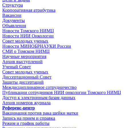
Структура
Корпоративная атрибутика
Вакансии
Документы
Объявления
Новости Томского НИМЦ
Новости НИИ Онкологии
Совет молодых ученых
Новости МИНОБРНАУКИ России
СМИ о Томском НИМЦ
Научные мероприятия
Архив выступлений
Ученый Совет
Совет молодых ученых
Диссертационный Совет
Защиты диссертаций
Междисциплинарное сотрудничество
Публикации сотрудников НИИ онкологии Томского НИМЦ
Доступ к электронным базам данных
Архив номеров журнала
Референс-центр
Вакцинация против рака шейки матки
Запись на прием и справка
Режим и график работы