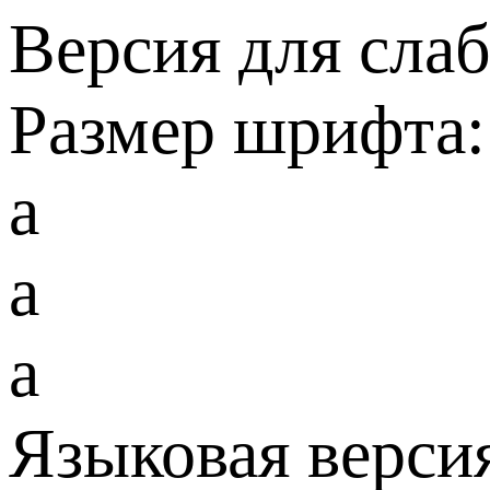
Версия для сла
Размер шрифта:
a
a
a
Языковая верси