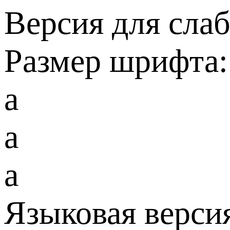
Версия для сла
Размер шрифта:
a
a
a
Языковая верси