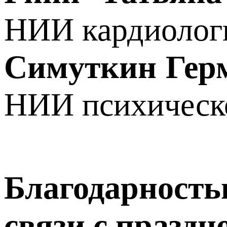
НИИ кардиолог
Симуткин Гер
НИИ психическо
Благодарность
связи с празд