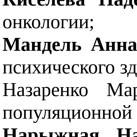
онкологии;
Мандель Анна
психического зд
Назаренко Ма
популяционной 
Нарыжная Н