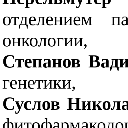
отделением п
онкологии,
Степанов Вад
генетики,
Суслов Никол
фитофармаколо