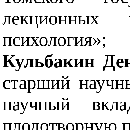
лекционных 
психология»;
Кульбакин Де
старший научн
научный вкл
плодотворную п