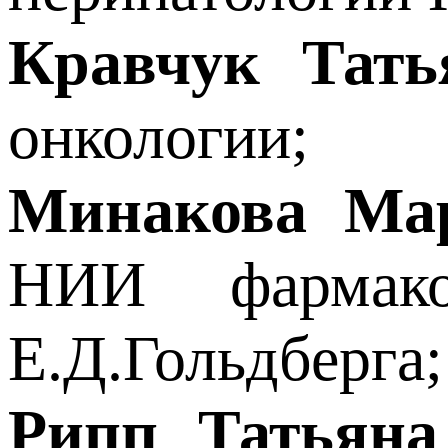
Кравчук Тать
онкологии;
Минакова М
НИИ фармако
Е.Д.Гольдберга;
Рипп Татьяна