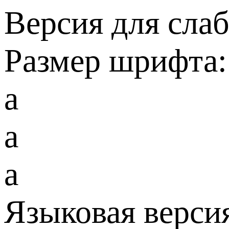
Версия для сла
Размер шрифта:
a
a
a
Языковая верси