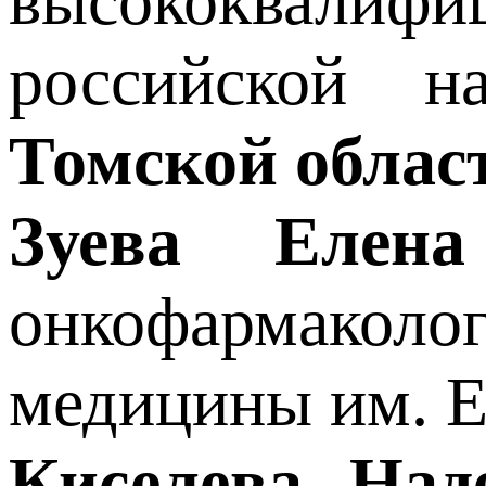
высококвалифи
российской 
Томской облас
Зуева Елена
онкофармакол
медицины им. Е
Киселева Над