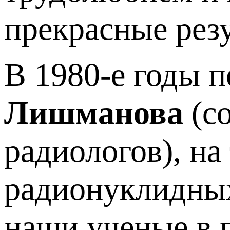
прекрасные рез
В 1980-е годы 
Лишманова
(с
радиологов), на
радионуклидных
наши ученые в 