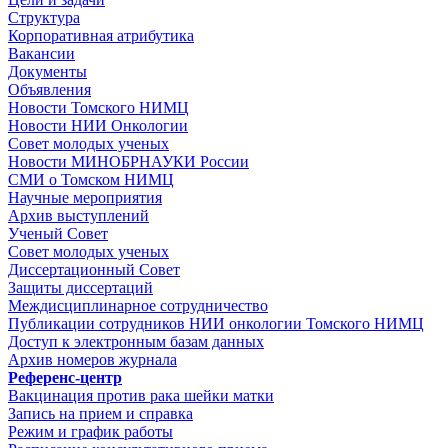
Структура
Корпоративная атрибутика
Вакансии
Документы
Объявления
Новости Томского НИМЦ
Новости НИИ Онкологии
Совет молодых ученых
Новости МИНОБРНАУКИ России
СМИ о Томском НИМЦ
Научные мероприятия
Архив выступлений
Ученый Совет
Совет молодых ученых
Диссертационный Совет
Защиты диссертаций
Междисциплинарное сотрудничество
Публикации сотрудников НИИ онкологии Томского НИМЦ
Доступ к электронным базам данных
Архив номеров журнала
Референс-центр
Вакцинация против рака шейки матки
Запись на прием и справка
Режим и график работы