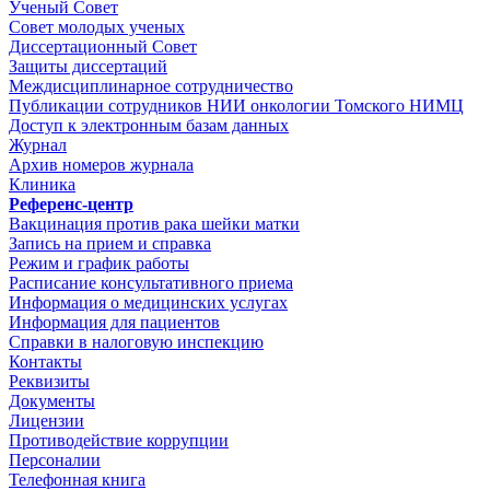
Ученый Совет
Совет молодых ученых
Диссертационный Совет
Защиты диссертаций
Междисциплинарное сотрудничество
Публикации сотрудников НИИ онкологии Томского НИМЦ
Доступ к электронным базам данных
Журнал
Архив номеров журнала
Клиника
Референс-центр
Вакцинация против рака шейки матки
Запись на прием и справка
Режим и график работы
Расписание консультативного приема
Информация о медицинских услугах
Информация для пациентов
Справки в налоговую инспекцию
Контакты
Реквизиты
Документы
Лицензии
Противодействие коррупции
Персоналии
Телефонная книга