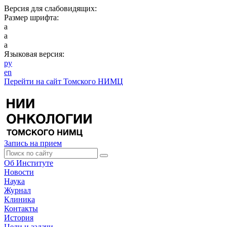
Версия для слабовидящих:
Размер шрифта:
a
a
a
Языковая версия:
ру
en
Перейти на сайт Томского НИМЦ
Запись на прием
Об Институте
Новости
Наука
Журнал
Клиника
Контакты
История
Цели и задачи