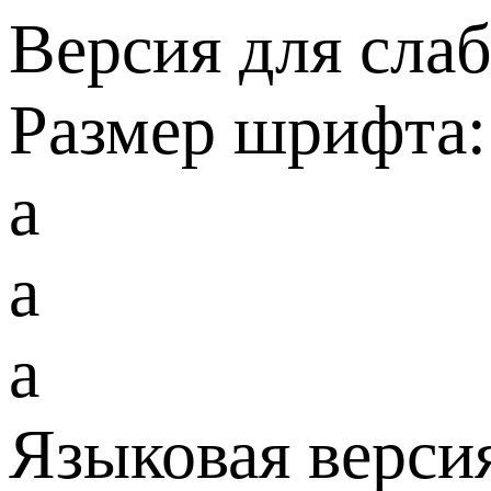
Версия для сла
Размер шрифта:
a
a
a
Языковая верси