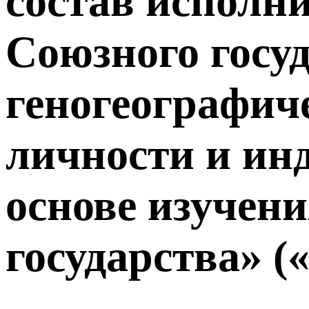
состав исполн
Союзного госу
геногеографич
личности и ин
основе изучен
государства» 