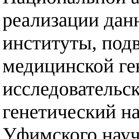
реализации дан
институты, по
медицинской ге
исследовательс
генетический н
Уфимского науч