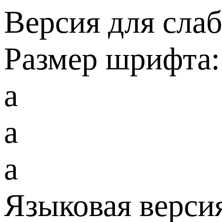
Версия для сла
Размер шрифта:
a
a
a
Языковая верси