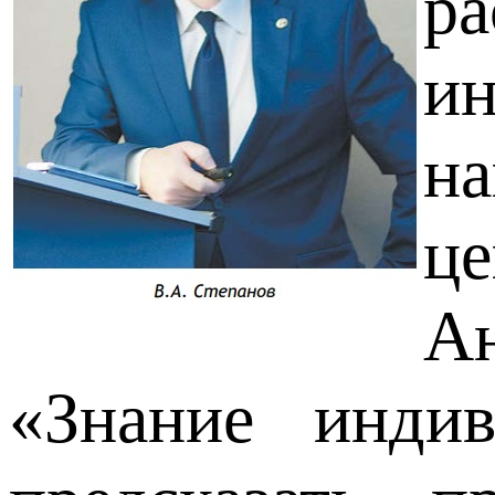
ра
и
на
ц
Ан
«Знание индив