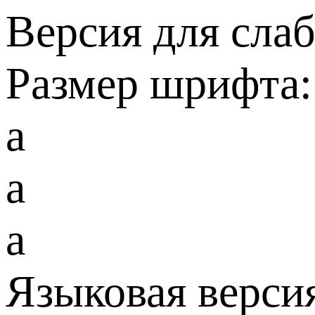
Версия для сла
Размер шрифта:
a
a
a
Языковая верси