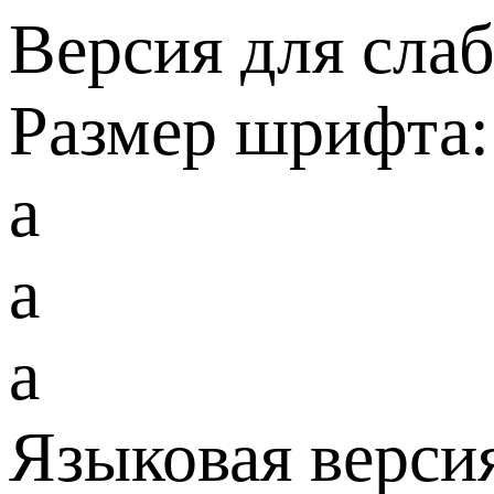
Версия для сла
Размер шрифта:
a
a
a
Языковая верси