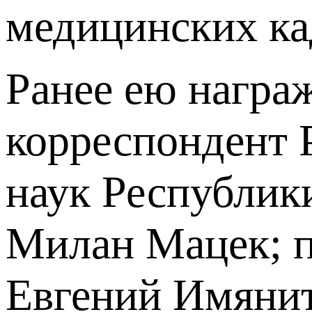
медицинских ка
Ранее ею награ
корреспондент 
наук Республик
Милан Мацек; п
Евгений Имянит