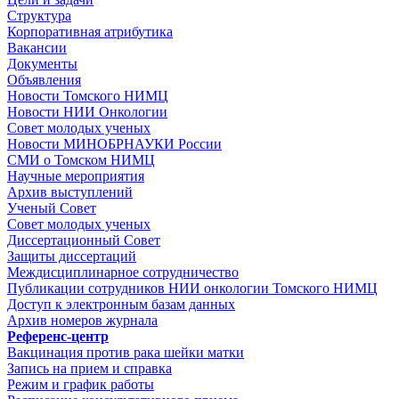
Структура
Корпоративная атрибутика
Вакансии
Документы
Объявления
Новости Томского НИМЦ
Новости НИИ Онкологии
Совет молодых ученых
Новости МИНОБРНАУКИ России
СМИ о Томском НИМЦ
Научные мероприятия
Архив выступлений
Ученый Совет
Совет молодых ученых
Диссертационный Совет
Защиты диссертаций
Междисциплинарное сотрудничество
Публикации сотрудников НИИ онкологии Томского НИМЦ
Доступ к электронным базам данных
Архив номеров журнала
Референс-центр
Вакцинация против рака шейки матки
Запись на прием и справка
Режим и график работы