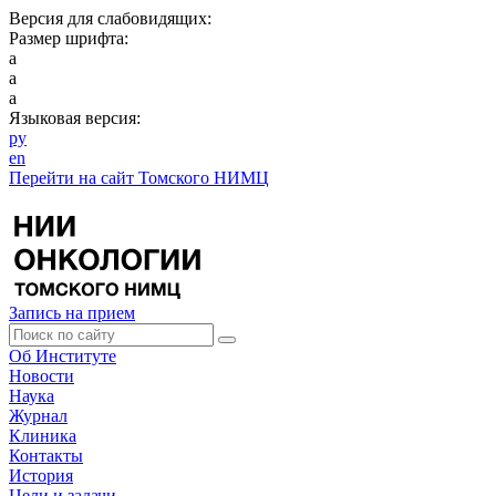
Версия для слабовидящих:
Размер шрифта:
a
a
a
Языковая версия:
ру
en
Перейти на сайт Томского НИМЦ
Запись на прием
Об Институте
Новости
Наука
Журнал
Клиника
Контакты
История
Цели и задачи