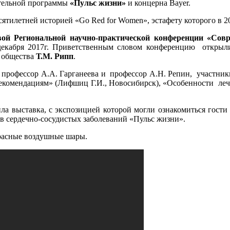
ательной программы
«Пульс жизни»
и концерна Bayer.
ятилетней историей «Go Red for Women», эстафету которого в 2
вой Региональной научно-практической конференции «Сов
 декабря 2017г. Приветственным словом конференцию откры
о общества
Т.М. Рипп
.
 профессор А.А. Гарганеева и профессор А.Н. Репин, участники
екомендациям» (Лифшиц Г.И., Новосибирск), «Особенности лече
а выставка, с экспозицией которой могли ознакомиться гости 
в сердечно-сосудистых заболеваний «Пульс жизни».
красные воздушные шары.