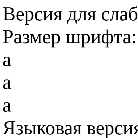
Версия для сла
Размер шрифта:
a
a
a
Языковая верси