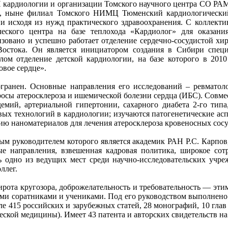
ИИ кардиологии и организации Томского научного центра СО РА
ыне филиал Томского НИМЦ Тюменский кардиологический на
и исходя из нужд практического здравоохранения. С коллект
ического центра на базе теплохода «Кардиолог» для оказа
изовано и успешно работает отделение сердечно-сосудистой хир
Востока. Он является инициатором создания в Сибири сп
 отделение детской кардиологии, на базе которого в 2010 г
вое сердце».
гранен. Основные направления его исследований – ревматолог
сы атеросклероза и ишемической болезни сердца (ИБС). Совме
мий, артериальной гипертонии, сахарного диабета 2-го типа
ых технологий в кардиологии; изучаются патогенетические асп
ю наноматериалов для лечения атеросклероза кровеносных сосу
 руководителем которого является академик РАН Р.С. Карпов
е направления, взвешенная кадровая политика, широкое со
ь одно из ведущих мест среди научно-исследовательских учре
ллег.
ирота кругозора, доброжелательность и требовательность — эт
ми соратниками и учениками. Под его руководством выполнено 
ле 415 российских и зарубежных статей, 28 монографий, 10 глав 
кой медицины). Имеет 43 патента и авторских свидетельств на