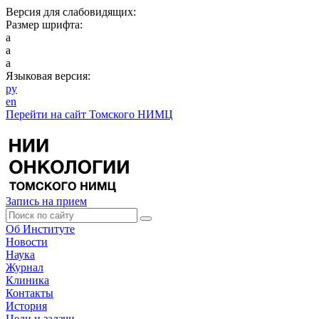
Версия для слабовидящих:
Размер шрифта:
a
a
a
Языковая версия:
ру
en
Перейти на сайт Томского НИМЦ
Запись на прием
Об Институте
Новости
Наука
Журнал
Клиника
Контакты
История
Цели и задачи