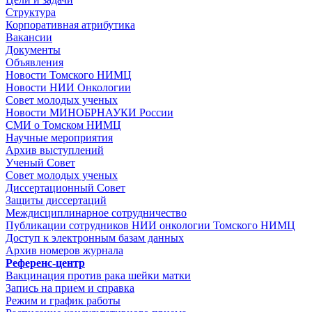
Структура
Корпоративная атрибутика
Вакансии
Документы
Объявления
Новости Томского НИМЦ
Новости НИИ Онкологии
Совет молодых ученых
Новости МИНОБРНАУКИ России
СМИ о Томском НИМЦ
Научные мероприятия
Архив выступлений
Ученый Совет
Совет молодых ученых
Диссертационный Совет
Защиты диссертаций
Междисциплинарное сотрудничество
Публикации сотрудников НИИ онкологии Томского НИМЦ
Доступ к электронным базам данных
Архив номеров журнала
Референс-центр
Вакцинация против рака шейки матки
Запись на прием и справка
Режим и график работы