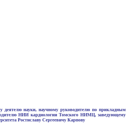
ному деятелю науки, научному руководителю по прикладным
ководителю НИИ кардиологии Томского НИМЦ, заведующему
ерситета Ростиславу Сергеевичу Карпову