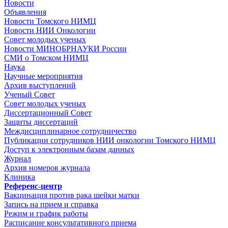
Новости
Объявления
Новости Томского НИМЦ
Новости НИИ Онкологии
Совет молодых ученых
Новости МИНОБРНАУКИ России
СМИ о Томском НИМЦ
Наука
Научные мероприятия
Архив выступлений
Ученый Совет
Совет молодых ученых
Диссертационный Совет
Защиты диссертаций
Междисциплинарное сотрудничество
Публикации сотрудников НИИ онкологии Томского НИМЦ
Доступ к электронным базам данных
Журнал
Архив номеров журнала
Клиника
Референс-центр
Вакцинация против рака шейки матки
Запись на прием и справка
Режим и график работы
Расписание консультативного приема