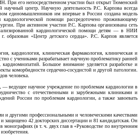
МН. При его непосредственном участии был открыт Тюменский
учный центр. Научную деятельность Р.С. Карпова всегда
ивом единомышленников им впервые в России создана модель
ния кардиологической помощи рассредоточено проживающему
ургии. При активном участии Р.С. Карпова организована сеть
ециализированной кардиологической помощи детям — в НИИ
. образован «Центр детского сердца». Р.С. Карпов является
ия, кардиология, клиническая фармакология, клиническая и
стно с учениками разрабатывает научную проблематику ранней
, кардиомиопатий. Большое внимание уделяется разработке и
екты коморбидности сердечно-сосудистой и другой патологии.
дов человека.
, — ведущее научное учреждение по проблемам кардиологии в
трудничество с отечественными и зарубежными клиниками и
ждений России по проблемам кардиологии, а также завоевать
ими и другими профессиональными и человеческими качествами
и защищено 42 докторских диссертации и 81 кандидатская. Он
в монографиях (в т. ч. двух глав в «Руководстве по внутренним
 изобретения.