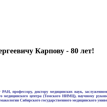
ргеевичу Карпову - 80 лет!
ку РАН, профессору, доктору медицинских наук, заслужен
ого медицинского центра (Томского НИМЦ), научному ру
рмакологии Сибирского государственного медицинского унив