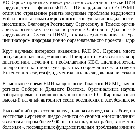
Р.С Карпов принял активное участие в создании в Томске Н
кардиоцентр — филиал ФГБУ НИИ кардиологии СО РАМН, н
отличало стремление решать насущные проблемы кардиологи
мобильного автоматизированного консультативно-диагност
населению. Благодаря Ростиславу Сергеевичу в Томске орган
аритмологических центров в регионе Сибири и Дальнего 
кардиологии Томского НИМЦ открыто единственное за Уралом
инициатором информационно-образовательного проекта «Здоро
Круг научных интересов академика РАН Р.С. Карпова много
популяционная эпидемиология. Приоритетными являются вопро
диагностики, лечения и профилактики ИБС, дислипопротеиде
внедрению в клиническую практику современных ультразвуков
Интенсивно ведутся фундаментальные исследования по создани
В настоящее время НИИ кардиологии Томского НИМЦ, научным
регионе Сибири и Дальнего Востока. Оригинальные научны
лабораториями позволили научной школе Р.С. Карпова занят
высокий научный авторитет среди российских и зарубежных ко
Высочайший профессионализм, полная самоотдача в работе, ш
Ростислав Сергеевич щедро делится со своими многочисленны
является автором более 900 печатных научных работ, в том чис
болезням», посвященных фундаментальным проблемам клиничес