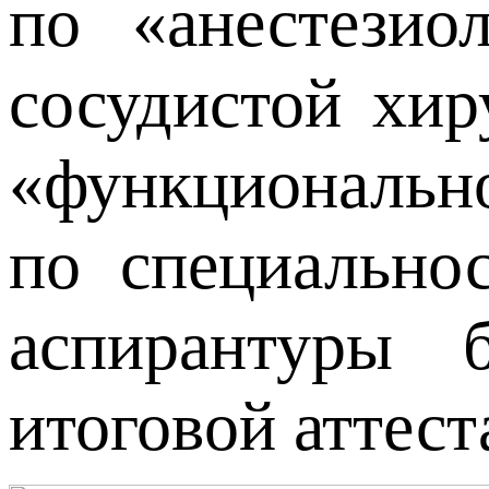
по «анестезио
сосудистой хир
«функционально
по специально
аспирантуры 
итоговой аттес