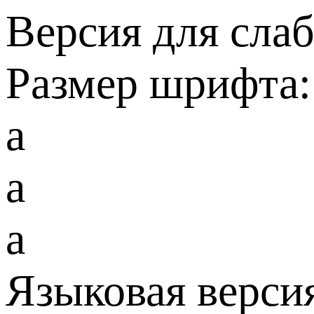
Версия для сла
Размер шрифта:
a
a
a
Языковая верси