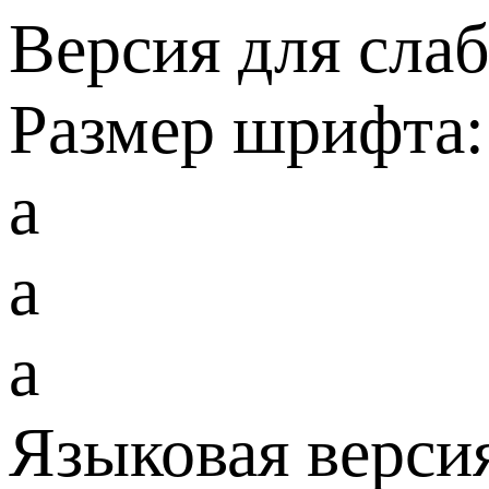
Версия для сла
Размер шрифта:
a
a
a
Языковая верси